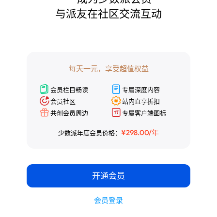
与派友在社区交流互动

¥298.00/年
少数派年度会员价格：
开通会员
每天一元，享受超值权益
会员登录
会员栏目畅读
专属深度内容
会员社区
站内直享折扣
共创会员周边
专属客户端图标
¥298.00/年
少数派年度会员价格：
开通会员
会员登录