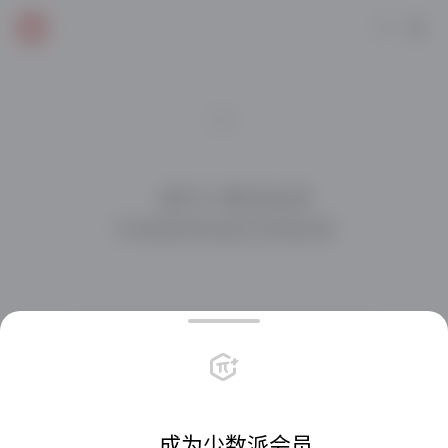
    成为少数派会员

与派友在社区交流互动

每天一元，享受超值权益
会员栏目畅读
专属深度内容
会员社区
站内直享折扣
共创会员周边
专属客户端图标
    成为少数派会员
