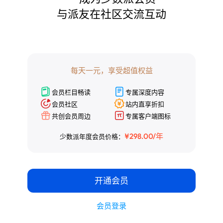
与派友在社区交流互动

¥298.00/年
少数派年度会员价格：
开通会员
每天一元，享受超值权益
会员登录
会员栏目畅读
专属深度内容
会员社区
站内直享折扣
共创会员周边
专属客户端图标
¥298.00/年
少数派年度会员价格：
开通会员
会员登录