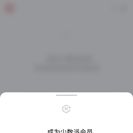
    成为少数派会员

与派友在社区交流互动

每天一元，享受超值权益
会员栏目畅读
专属深度内容
会员社区
站内直享折扣
共创会员周边
专属客户端图标
    成为少数派会员
