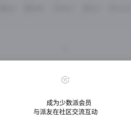
PRIME
Matrix
Pi Stor
共创
栏目
    成为少数派会员

与派友在社区交流互动

    成为少数派会员

与派友在社区交流互动

每天一元，享受超值权益
会员栏目畅读
专属深度内容