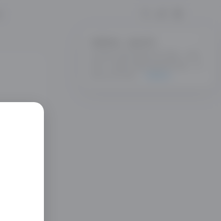
e
无需申请，自由写作
任何用户都可使用写作功能。成功
发布 3 篇符合基本规则的内容，可
成为正式作者。
了解更多